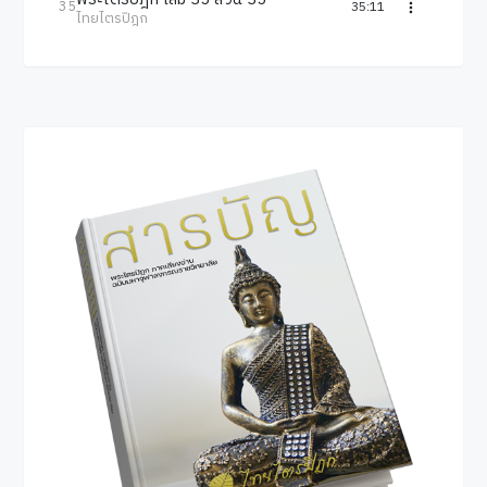
35:11
ไทยไตรปิฎก