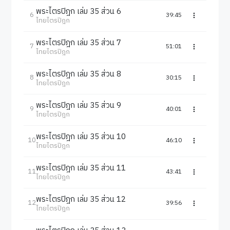
พระไตรปิฎก เล่ม 35 ส่วน 6
39:45
ไทยไตรปิฎก
พระไตรปิฎก เล่ม 35 ส่วน 7
51:01
ไทยไตรปิฎก
พระไตรปิฎก เล่ม 35 ส่วน 8
30:15
ไทยไตรปิฎก
พระไตรปิฎก เล่ม 35 ส่วน 9
40:01
ไทยไตรปิฎก
พระไตรปิฎก เล่ม 35 ส่วน 10
46:10
ไทยไตรปิฎก
พระไตรปิฎก เล่ม 35 ส่วน 11
43:41
ไทยไตรปิฎก
พระไตรปิฎก เล่ม 35 ส่วน 12
39:56
ไทยไตรปิฎก