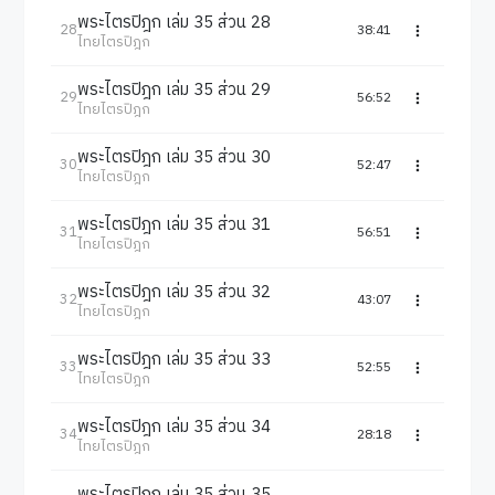
พระไตรปิฎก เล่ม 35 ส่วน 28
38:41
ไทยไตรปิฎก
พระไตรปิฎก เล่ม 35 ส่วน 29
56:52
ไทยไตรปิฎก
พระไตรปิฎก เล่ม 35 ส่วน 30
52:47
ไทยไตรปิฎก
พระไตรปิฎก เล่ม 35 ส่วน 31
56:51
ไทยไตรปิฎก
พระไตรปิฎก เล่ม 35 ส่วน 32
43:07
ไทยไตรปิฎก
พระไตรปิฎก เล่ม 35 ส่วน 33
52:55
ไทยไตรปิฎก
พระไตรปิฎก เล่ม 35 ส่วน 34
28:18
ไทยไตรปิฎก
พระไตรปิฎก เล่ม 35 ส่วน 35