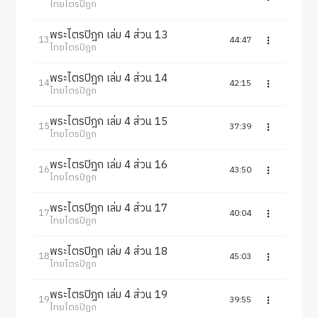
ไทยไตรปิฎก
พระไตรปิฎก เล่ม 4 ส่วน 13
44:47
ไทยไตรปิฎก
พระไตรปิฎก เล่ม 4 ส่วน 14
42:15
ไทยไตรปิฎก
พระไตรปิฎก เล่ม 4 ส่วน 15
37:39
ไทยไตรปิฎก
พระไตรปิฎก เล่ม 4 ส่วน 16
43:50
ไทยไตรปิฎก
พระไตรปิฎก เล่ม 4 ส่วน 17
40:04
ไทยไตรปิฎก
พระไตรปิฎก เล่ม 4 ส่วน 18
45:03
ไทยไตรปิฎก
พระไตรปิฎก เล่ม 4 ส่วน 19
39:55
ไทยไตรปิฎก