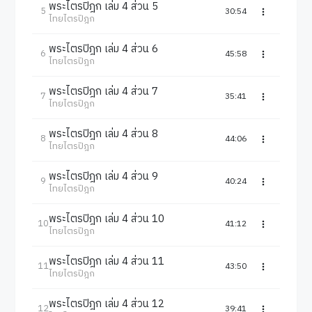
พระไตรปิฎก เล่ม 4 ส่วน 5
30:54
ไทยไตรปิฎก
พระไตรปิฎก เล่ม 4 ส่วน 6
45:58
ไทยไตรปิฎก
พระไตรปิฎก เล่ม 4 ส่วน 7
35:41
ไทยไตรปิฎก
พระไตรปิฎก เล่ม 4 ส่วน 8
44:06
ไทยไตรปิฎก
พระไตรปิฎก เล่ม 4 ส่วน 9
40:24
ไทยไตรปิฎก
พระไตรปิฎก เล่ม 4 ส่วน 10
41:12
ไทยไตรปิฎก
พระไตรปิฎก เล่ม 4 ส่วน 11
43:50
ไทยไตรปิฎก
พระไตรปิฎก เล่ม 4 ส่วน 12
39:41