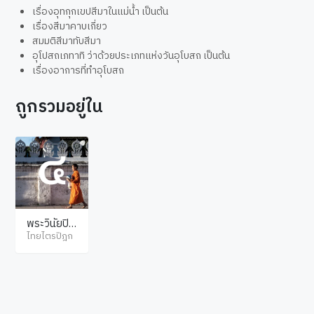
เรื่องอุทกุกเขปสีมาในแม่น้ำ เป็นต้น
เรื่องสีมาคาบเกี่ยว
สมมติสีมาทับสีมา
อุโปสถเภทาทิ ว่าด้วยประเภทแห่งวันอุโบสถ เป็นต้น
เรื่องอาการที่ทำอุโบสถ
ถูกรวมอยู่ใน
พระวินัยปิฎ
ก มหาวรรค
ไทยไตรปิฎก
ภาค 1