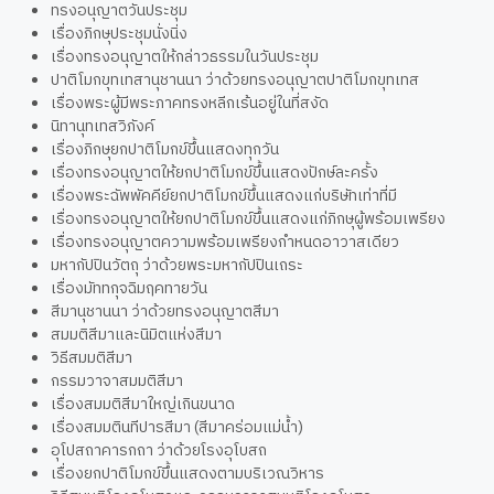
ทรงอนุญาตวันประชุม
เรื่องภิกษุประชุมนั่งนิ่ง
เรื่องทรงอนุญาตให้กล่าวธรรมในวันประชุม
ปาติโมกขุทเทสานุชานนา ว่าด้วยทรงอนุญาตปาติโมกขุทเทส
เรื่องพระผู้มีพระภาคทรงหลีกเร้นอยู่ในที่สงัด
นิทานุทเทสวิภังค์
เรื่องภิกษุยกปาติโมกข์ขึ้นแสดงทุกวัน
เรื่องทรงอนุญาตให้ยกปาติโมกข์ขึ้นแสดงปักษ์ละครั้ง
เรื่องพระฉัพพัคคีย์ยกปาติโมกข์ขึ้นแสดงแก่บริษัทเท่าที่มี
เรื่องทรงอนุญาตให้ยกปาติโมกข์ขึ้นแสดงแก่ภิกษุผู้พร้อมเพรียง
เรื่องทรงอนุญาตความพร้อมเพรียงกำหนดอาวาสเดียว
มหากัปปินวัตถุ ว่าด้วยพระมหากัปปินเถระ
เรื่องมัททกุจฉิมฤคทายวัน
สีมานุชานนา ว่าด้วยทรงอนุญาตสีมา
สมมติสีมาและนิมิตแห่งสีมา
วิธีสมมติสีมา
กรรมวาจาสมมติสีมา
เรื่องสมมติสีมาใหญ่เกินขนาด
เรื่องสมมตินทีปารสีมา (สีมาคร่อมแม่น้ำ)
อุโปสถาคารกถา ว่าด้วยโรงอุโบสถ
เรื่องยกปาติโมกข์ขึ้นแสดงตามบริเวณวิหาร