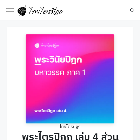
ไทยไตรปิฎก
พระไตรปิฎก เล่ม 4 ส่วน