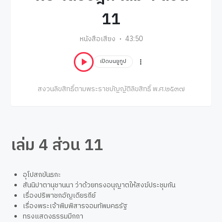
11
หนังสือเสียง
43:50
เปิดบนยูทูป
สงวนลิขสิทธิ์ตามพระราชบัญญัติลิขสิทธิ์ พ.ศ.๒๕๓๗
เล่ม 4 ส่วน 11
อุโปสถขันธกะ
สันนิปาตานุชานนา ว่าด้วยทรงอนุญาตให้สงฆ์ประชุมกัน
เรื่องปริพาชกอัญเดียรถีย์
เรื่องพระเจ้าพิมพิสารจอมทัพมคธรัฐ
ทรงแสดงธรรมมีกถา