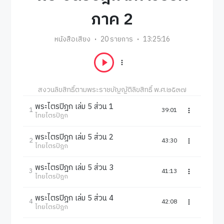
ภาค 2
หนังสือเสียง
20 รายการ
13:25:16
สงวนลิขสิทธิ์ตามพระราชบัญญัติลิขสิทธิ์ พ.ศ.๒๕๓๗
พระไตรปิฎก เล่ม 5 ส่วน 1
39:01
ไทยไตรปิฎก
พระไตรปิฎก เล่ม 5 ส่วน 2
43:30
ไทยไตรปิฎก
พระไตรปิฎก เล่ม 5 ส่วน 3
41:13
ไทยไตรปิฎก
พระไตรปิฎก เล่ม 5 ส่วน 4
42:08
ไทยไตรปิฎก