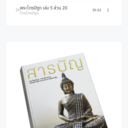
พระไตรปิฎก เล่ม 5 ส่วน 20
35:22
ไทยไตรปิฎก