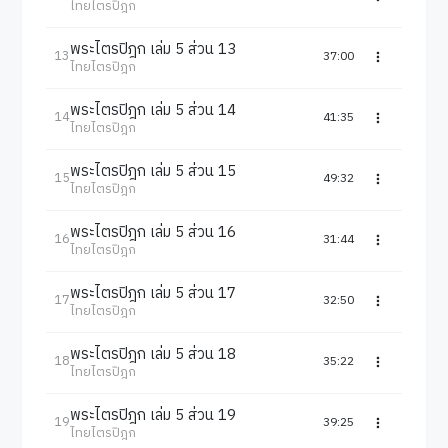
ไทยไตรปิฎก
พระไตรปิฎก เล่ม 5 ส่วน 13
37:00
ไทยไตรปิฎก
พระไตรปิฎก เล่ม 5 ส่วน 14
41:35
ไทยไตรปิฎก
พระไตรปิฎก เล่ม 5 ส่วน 15
49:32
ไทยไตรปิฎก
พระไตรปิฎก เล่ม 5 ส่วน 16
31:44
ไทยไตรปิฎก
พระไตรปิฎก เล่ม 5 ส่วน 17
32:50
ไทยไตรปิฎก
พระไตรปิฎก เล่ม 5 ส่วน 18
35:22
ไทยไตรปิฎก
พระไตรปิฎก เล่ม 5 ส่วน 19
39:25
ไทยไตรปิฎก