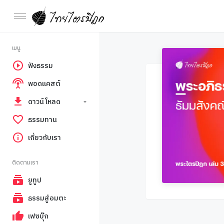
เมนู
ฟังธรรม
พอดแคสต์
ดาวน์โหลด
ธรรมทาน
เกี่ยวกับเรา
ติดตามเรา
ยูทูป
ธรรมสู่อมตะ
เฟซบุ๊ก