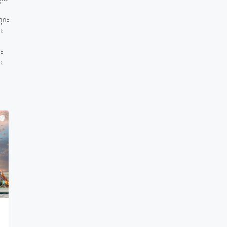
ุกะ
ะ
กะ
กะ