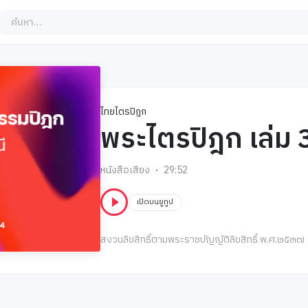
ไทยไตรปิฎก
พระไตรปิฎก เล่ม 
หนังสือเสียง
29:52
เปิดบนยูทูป
สงวนลิขสิทธิ์ตามพระราชบัญญัติลิขสิทธิ์ พ.ศ.๒๕๓๗