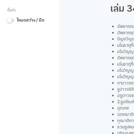
เล่ม 
ตั้งค่า
โหมดสว่าง / มืด
อัพยากตบ
อัพยากฤตท
ปัญจวิญญ
มโนธาตุที่
มโนวิญญา
อัพยากฤตท
มโนธาตุที่
มโนวิญญา
มโนวิญญา
กามาวจรกิ
รูปาวจริกิ
อรูปาวจรก
2.รูปกัณฑ
อุทเทส
เอกกมาต
ทุกมาติก
รวมรูปห
ปกิณณกท