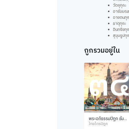
วัตถุทุกะ
อารัมมณท
อายตนทุก
ธาตุทุกะ
อินทริยทุ
สุขุมรูปทุ
ถูกรวมอยู่ใน
พระอภิธรรมปิฎก ธัมมสั
งคณี
ไทยไตรปิฎก