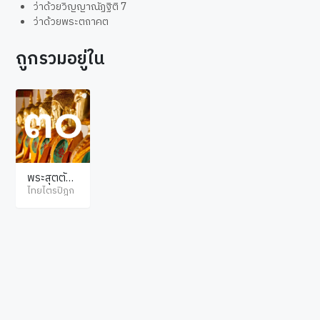
ว่าด้วยวิญญาณัฏฐิติ 7
ว่าด้วยพระตถาคต
ถูกรวมอยู่ใน
พระสุตตัน
ตปิฎก ขุทท
ไทยไตรปิฎก
กนิกาย จูฬ
นิทเทส