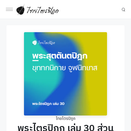
ไทยไตรปิฎก
พระไตรปิฎก เล่ม 30 ส่วน