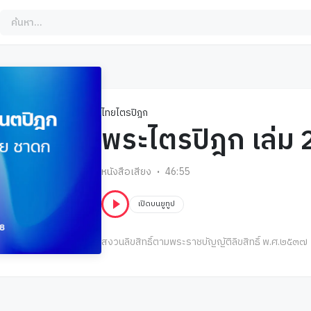
ไทยไตรปิฎก
พระไตรปิฎก เล่ม 
หนังสือเสียง
46:55
เปิดบนยูทูป
สงวนลิขสิทธิ์ตามพระราชบัญญัติลิขสิทธิ์ พ.ศ.๒๕๓๗