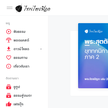
เมนู
ฟังธรรม
พอดแคสต์
ดาวน์โหลด
ธรรมทาน
เกี่ยวกับเรา
ติดตามเรา
ยูทูป
ธรรมสู่อมตะ
เฟซบุ๊ก