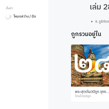
เล่ม 
ตั้งค่า
โหมดสว่าง / มืด
6. ภูริทั
ถูกรวมอยู่ใน
พระสุตตันตปิฎก ขุททก
นิกาย ชาดก ภาค 2
ไทยไตรปิฎก