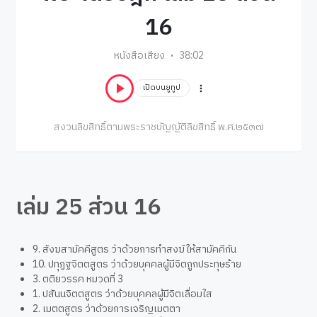
16
หนังสือเสียง
38:02
เปิดบนยูทูป
สงวนลิขสิทธิ์ตามพระราชบัญญัติลิขสิทธิ์ พ.ศ.๒๕๓๗
เล่ม 25 ส่วน 16
9. สังฆสามัคคีสูตร ว่าด้วยการทำสงฆ์ให้สามัคคีกัน
10. ปทุฏฐจิตตสูตร ว่าด้วยบุคคลผู้มีจิตถูกประทุษร้าย
3. ตติยวรรค หมวดที่ 3
1. ปสันนจิตตสูตร ว่าด้วยบุคคลผู้มีจิตเลื่อมใส
2. เมตตสูตร ว่าด้วยการเจริญเมตตา