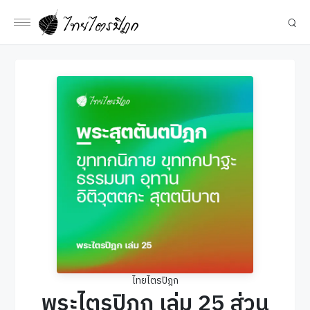
ไทยไตรปิฎก
พระไตรปิฎก เล่ม 25 ส่วน