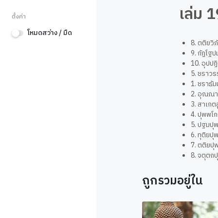
เล่ม 
ตั้งค่า
โหมดสว่าง / มืด
8. ตติยวิ
9. กัฏโฐป
10. อุปปฏิ
5. ชราวร
1. ชราธัม
2. อุณณ
3. สาเกต
4. ปุพพโ
5. ปฐมปุ
6. ทุติยป
7. ตติยป
8. จตุตถ
ถูกรวมอยู่ใน