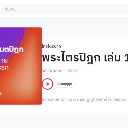
ไทยไตรปิฎก
พระไตรปิฎก เล่ม 
หนังสือเสียง
39:31
เปิดบนยูทูป
สงวนลิขสิทธิ์ตามพระราชบัญญัติลิขสิทธิ์ พ.ศ.๒๕๓๗