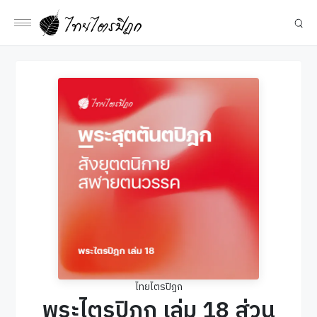
ไทยไตรปิฎก
พระไตรปิฎก เล่ม 18 ส่วน