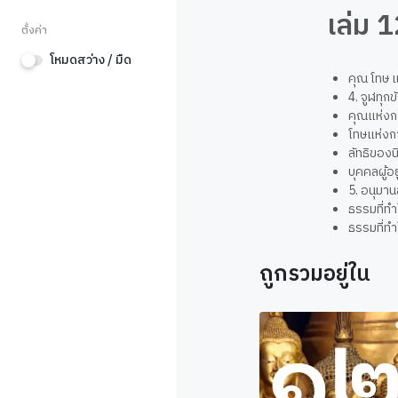
เล่ม 
ตั้งค่า
โหมดสว่าง / มืด
คุณ โทษ
4. จูฬทุก
คุณแห่ง
โทษแห่ง
ลัทธิของน
บุคคลผู้อย
5. อนุมาน
ธรรมที่ทำใ
ธรรมที่ทำใ
ถูกรวมอยู่ใน