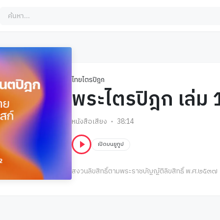
ไทยไตรปิฎก
พระไตรปิฎก เล่ม 
หนังสือเสียง
38:14
เปิดบนยูทูป
สงวนลิขสิทธิ์ตามพระราชบัญญัติลิขสิทธิ์ พ.ศ.๒๕๓๗