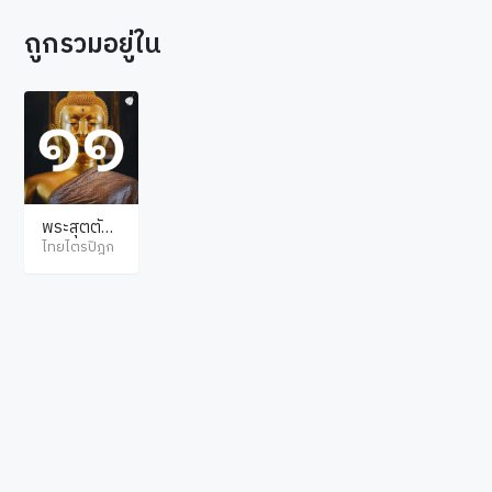
ถูกรวมอยู่ใน
พระสุตตัน
ตปิฎก ทีฆนิ
ไทยไตรปิฎก
กาย ปาฏิกว
รรค
© ไทยไตรปิฎก สงวนลิขสิทธิ์ตามพระราชบัญญัติลิขสิทธิ์ พ.ศ.2537. เว็บไซต์โดย