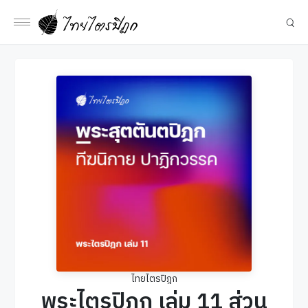
ไทยไตรปิฎก
พระไตรปิฎก เล่ม 11 ส่วน