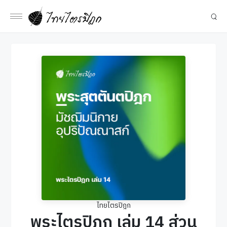
ไทยไตรปิฎก
พระไตรปิฎก เล่ม 14 ส่วน