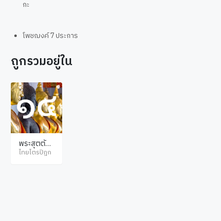
กะ
โพชฌงค์ 7 ประการ
ถูกรวมอยู่ใน
พระสุตตัน
ตปิฎก มัชฌิ
ไทยไตรปิฎก
มนิกาย อุป
ริปัณณาสก์