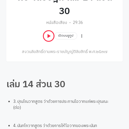
30
หนังสือเสียง
29:36
เปิดบนยูทูป
สงวนลิขสิทธิ์ตามพระราชบัญญัติลิขสิทธิ์ พ.ศ.๒๕๓๗
เล่ม 14 ส่วน 30
3. ปุณโณวาทสูตร ว่าด้วยการประทานโอวาทแก่พระปุณณะ
(ต่อ)
4. นันทโกวาทสูตร ว่าด้วยการให้โอวาทของพระนันท