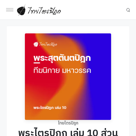
ไทยไตรปิฎก
พระไตรปิฎก เล่ม 10 ส่วน