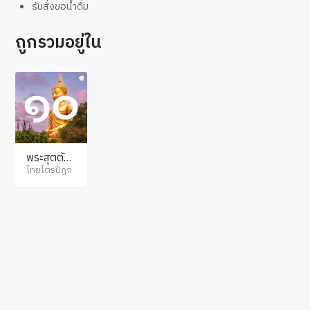
รับสั่งขอน้ำดื่ม
ถูกรวมอยู่ใน
พระสุตตัน
ตปิฎก ทีฆนิ
ไทยไตรปิฎก
กาย มหาวร
รค