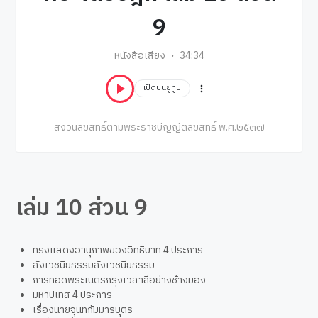
9
หนังสือเสียง
34:34
เปิดบนยูทูป
สงวนลิขสิทธิ์ตามพระราชบัญญัติลิขสิทธิ์ พ.ศ.๒๕๓๗
เล่ม 10 ส่วน 9
ทรงแสดงอานุภาพของอิทธิบาท 4 ประการ
สังเวชนียธรรมสังเวชนียธรรม
การทอดพระเนตรกรุงเวสาลีอย่างช้างมอง
มหาปเทส 4 ประการ
เรื่องนายจุนทกัมมารบุตร