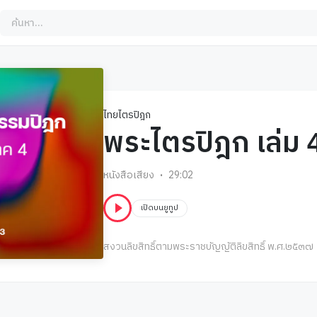
ไทยไตรปิฎก
พระไตรปิฎก เล่ม 
หนังสือเสียง
29:02
เปิดบนยูทูป
สงวนลิขสิทธิ์ตามพระราชบัญญัติลิขสิทธิ์ พ.ศ.๒๕๓๗