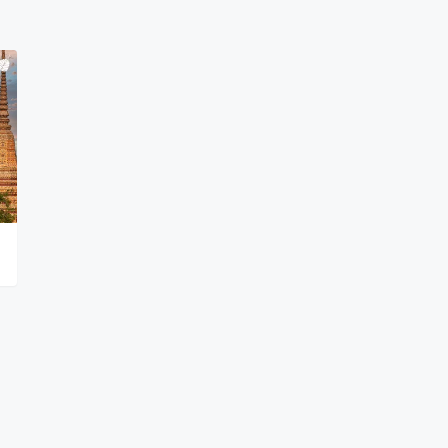
พระราชบัญญัติลิขสิทธิ์ พ.ศ.2537. เว็บไซต์โดย
hellopacman
.