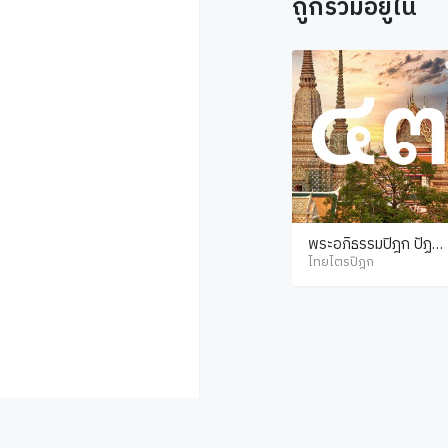
ถูกรวมอยู่ใน
พระอภิธรรมปิฎก ปัฏฐา
น ภาค 4
ไทยไตรปิฎก
© ไทยไตรปิฎก สงวนลิขสิทธิ์ตาม