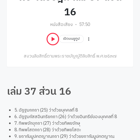
16
หนังสือเสียง
57:50
เปิดบนยูทูป
สงวนลิขสิทธิ์ตามพระราชบัญญัติลิขสิทธิ์ พ.ศ.๒๕๓๗
เล่ม 37 ส่วน 16
5. อัฏฐมกกถา (25) ว่าด้วยบุคคลที่ 8
6. อัฏฐมกัสสอินทริยกถา (26) ว่าด้วยอินทรีย์ของบุคคลที่ 8
7. ทิพพจักขุกถา (27) ว่าด้วยทิพยจักษุ
8. ทิพพโสตกถา (28) ว่าด้วยทิพยโสตะ
9. ยถากัมมูปคตญาณกถา (29) ว่าด้วยยถากัมมูปคตญาณ