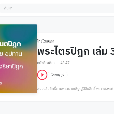
ไทยไตรปิฎก
พระไตรปิฎก เล่ม 
หนังสือเสียง
43:47
เปิดบนยูทูป
สงวนลิขสิทธิ์ตามพระราชบัญญัติลิขสิทธิ์ พ.ศ.๒๕๓๗