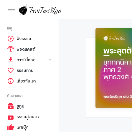
เมนู
ฟังธรรม
พอดแคสต์
ดาวน์โหลด
ธรรมทาน
เกี่ยวกับเรา
ติดตามเรา
ยูทูป
ธรรมสู่อมตะ
เฟซบุ๊ก