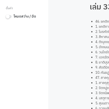
เล่ม 3
ตั้งค่า
โหมดสว่าง / มืด
46. ชคติ
1. ชคติท
2. โมรหั
3. สีหาส
4. ติณุก
5. อักกม
6. วนโกร
7. เอกฉั
8. ชาติป
9. สัตติ
10. คันธ
47. สาลกุ
1. สาลกุ
2. จิตกป
3. จิตกน
4. เสตุท
5. สุมนต
6. อวฎผล