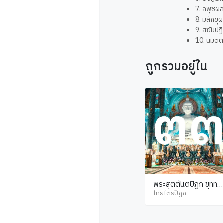
7. ลพุชผ
8. มิลัก
9. สยัมป
10. นิมิ
ถูกรวมอยู่ใน
พระสุตตันตปิฎก ขุททก
นิกาย อปทาน ภาค 2 พุ
ไทยไตรปิฎก
ทธวงศ์ จริยาปิฎก