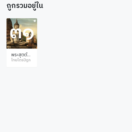
ถูกรวมอยู่ใน
พระสุตตัน
ตปิฎก ขุทท
ไทยไตรปิฎก
กนิกาย ปฏิ
สัมภิทามรร
ค
© ไทยไตรปิฎก สงวนลิขสิทธิ์ตามพระราชบัญญัติลิขสิทธิ์ พ.ศ.2537. เว็บไซต์โดย
hellopacman
.