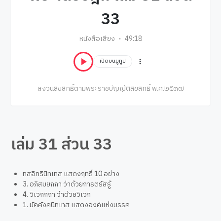
33
หนังสือเสียง
49:18
เปิดบนยูทูป
สงวนลิขสิทธิ์ตามพระราชบัญญัติลิขสิทธิ์ พ.ศ.๒๕๓๗
เล่ม 31 ส่วน 33
ทสอิทธินิทเทส แสดงฤทธิ์ 10 อย่าง
3. อภิสมยกถา ว่าด้วยการตรัสรู้
4. วิเวกกถา ว่าด้วยวิเวก
1. มัคคังคนิทเทส แสดงองค์แห่งมรรค