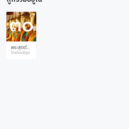
พระสุตตัน
ตปิฎก ขุทท
ไทยไตรปิฎก
กนิกาย จูฬ
นิทเทส
© ไทยไตรปิฎก สงวนลิขสิทธิ์ตามพระราชบัญญัติลิขสิทธิ์ พ.ศ.2537. เว็บไซต์โดย
hellopacman
.