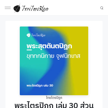
ไทยไตรปิฎก
พระไตรปิฎก เล่ม 30 ส่วน