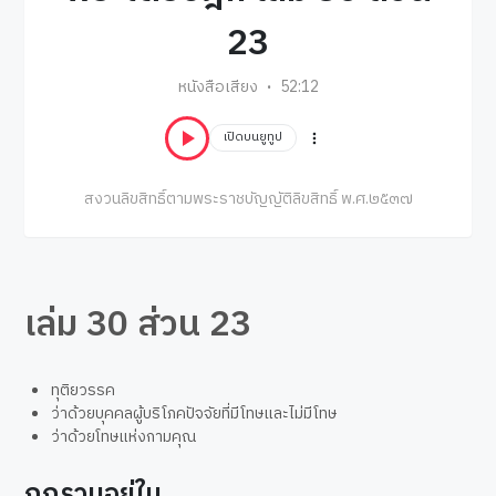
23
หนังสือเสียง
52:12
เปิดบนยูทูป
สงวนลิขสิทธิ์ตามพระราชบัญญัติลิขสิทธิ์ พ.ศ.๒๕๓๗
เล่ม 30 ส่วน 23
ทุติยวรรค
ว่าด้วยบุคคลผู้บริโภคปัจจัยที่มีโทษและไม่มีโทษ
ว่าด้วยโทษแห่งกามคุณ
ถูกรวมอยู่ใน