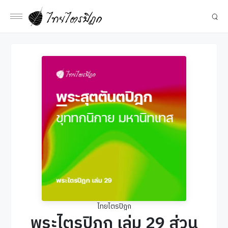
ไทยไตรปิฎก
พระไตรปิฎก เล่ม 29 ส่วน