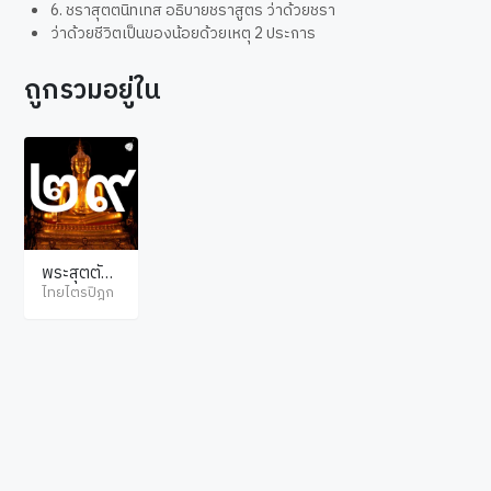
6. ชราสุตตนิทเทส อธิบายชราสูตร ว่าด้วยชรา
ว่าด้วยชีวิตเป็นของน้อยด้วยเหตุ 2 ประการ
ถูกรวมอยู่ใน
พระสุตตัน
ตปิฎก ขุทท
ไทยไตรปิฎก
กนิกาย มหา
นิทเทส