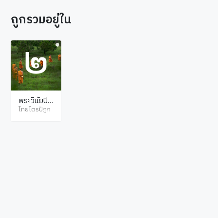
ถูกรวมอยู่ใน
พระวินัยปิฎ
ก มหาวิภังค์
ไทยไตรปิฎก
(ภิกขุวิภังค์)
ภาค 2
© ไทยไตรปิฎก สงวนลิขสิทธิ์ตามพระราชบัญญัติลิขสิทธิ์ พ.ศ.2537. เว็บไซต์โดย