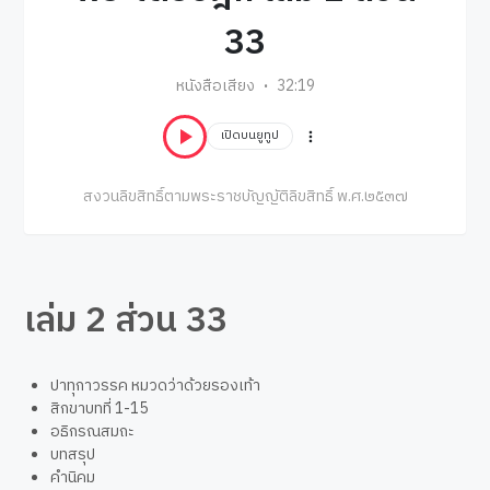
33
หนังสือเสียง
32:19
เปิดบนยูทูป
สงวนลิขสิทธิ์ตามพระราชบัญญัติลิขสิทธิ์ พ.ศ.๒๕๓๗
เล่ม 2 ส่วน 33
ปาทุกาวรรค หมวดว่าด้วยรองเท้า
สิกขาบทที่ 1-15
อธิกรณสมถะ
บทสรุป
คำนิคม