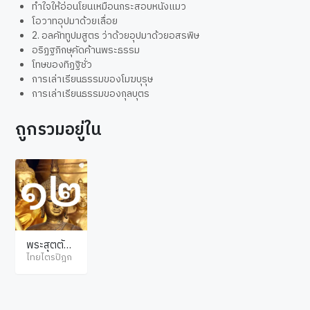
ทำใจให้อ่อนโยนเหมือนกระสอบหนังแมว
โอวาทอุปมาด้วยเลื่อย
2. อลคัททูปมสูตร ว่าด้วยอุปมาด้วยอสรพิษ
อริฏฐภิกษุคัดค้านพระธรรม
โทษของทิฏฐิชั่ว
การเล่าเรียนธรรมของโมฆบุรุษ
การเล่าเรียนธรรมของกุลบุตร
ถูกรวมอยู่ใน
พระสุตตัน
ตปิฎก มัชฌิ
ไทยไตรปิฎก
มนิกาย มูลปั
ณณาสก์