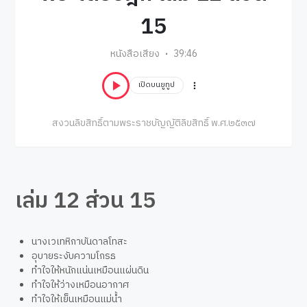
15
หนังสือเสียง
39:46
เปิดบนยูทูป
สงวนลิขสิทธิ์ตามพระราชบัญญัติลิขสิทธิ์ พ.ศ.๒๕๓๗
เล่ม 12 ส่วน 15
นางเวเทหิกาบันดาลโทสะ
อุบายระงับความโกรธ
ทำใจให้หนักแน่นเหมือนแผ่นดิน
ทำใจให้ว่างเหมือนอากาศ
ทำใจให้เย็นเหมือนแม่น้ำ