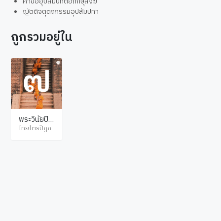
คำขออุปสมบทต่อภิกษุสงฆ์
ญัตติจตุตถกรรมอุปสัมปทา
ถูกรวมอยู่ใน
พระวินัยปิฎ
ก จูฬวรรค
ไทยไตรปิฎก
ภาค 2