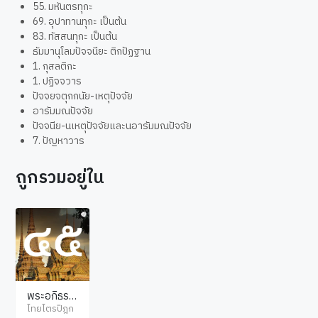
55. มหันตรทุกะ
69. อุปาทานทุกะ เป็นต้น
83. ทัสสนทุกะ เป็นต้น
ธัมมานุโลมปัจจนียะ ติกปัฏฐาน
1. กุสลติกะ
1. ปฏิจจวาร
ปัจจยจตุกกนัย-เหตุปัจจัย
อารัมมณปัจจัย
ปัจจนีย-นเหตุปัจจัยและนอารัมมณปัจจัย
7. ปัญหาวาร
ถูกรวมอยู่ใน
พระอภิธรร
มปิฎก ปัฏฐ
ไทยไตรปิฎก