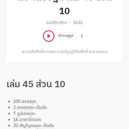
10
หนังสือเสียง
34:41
เปิดบนยูทูป
สงวนลิขสิทธิ์ตามพระราชบัญญัติลิขสิทธิ์ พ.ศ.๒๕๓๗
เล่ม 45 ส่วน 10
100. สรณทุกะ
2. สเหตุกทุกะ เป็นต้น
7. จูฬันตรทุกะ
14. อาสวโคจฉกะ
20. สัญโญชนทุกะ เป็นต้น