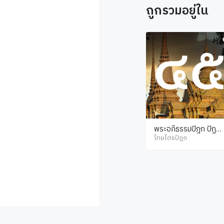
ถูกรวมอยู่ใน
พระอภิธรรมปิฎก ปัฏฐา
น ภาค 6
ไทยไตรปิฎก