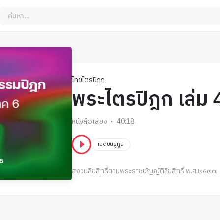
ไทยไตรปิฎก
พระไตรปิฎก เล่ม 
หนังสือเสียง
40:18
เปิดบนยูทูป
สงวนลิขสิทธิ์ตามพระราชบัญญัติลิขสิทธิ์ พ.ศ.๒๕๓๗