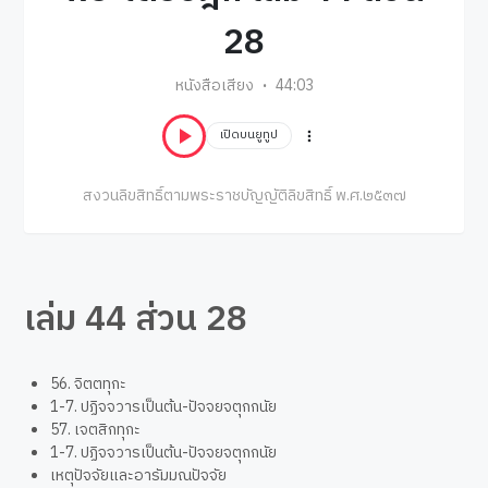
28
หนังสือเสียง
44:03
เปิดบนยูทูป
สงวนลิขสิทธิ์ตามพระราชบัญญัติลิขสิทธิ์ พ.ศ.๒๕๓๗
เล่ม 44 ส่วน 28
56. จิตตทุกะ
1-7. ปฏิจจวารเป็นต้น-ปัจจยจตุกกนัย
57. เจตสิกทุกะ
1-7. ปฏิจจวารเป็นต้น-ปัจจยจตุกกนัย
เหตุปัจจัยและอารัมมณปัจจัย