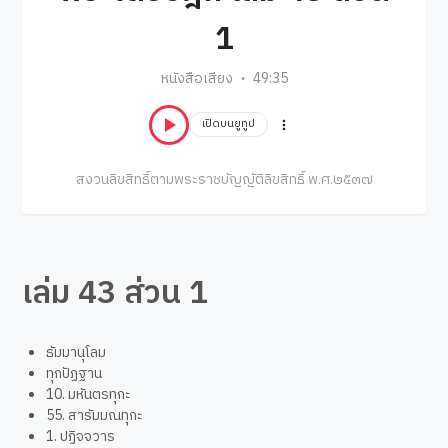
1
หนังสือเสียง
49:35
เปิดบนยูทูป
สงวนลิขสิทธิ์ตามพระราชบัญญัติลิขสิทธิ์ พ.ศ.๒๕๓๗
เล่ม 43 ส่วน 1
ธัมมานุโลม
ทุกปัฏฐาน
10. มหันตรทุกะ
55. สารัมมณทุกะ
1. ปฏิจจวาร