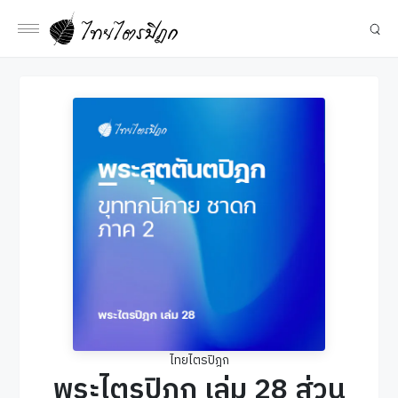
ไทยไตรปิฎก
พระไตรปิฎก เล่ม 28 ส่วน