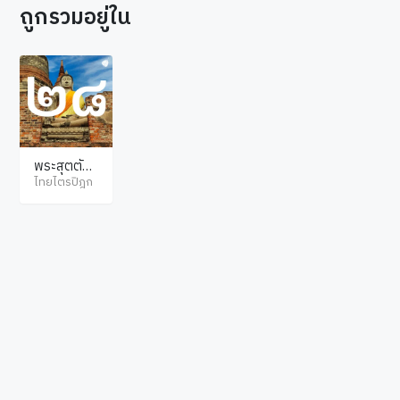
ถูกรวมอยู่ใน
พระสุตตัน
ตปิฎก ขุทท
ไทยไตรปิฎก
กนิกาย ชาด
ก ภาค 2
© ไทยไตรปิฎก สงวนลิขสิทธิ์ตามพระราชบัญญัติลิขสิทธิ์ พ.ศ.2537. เว็บไซต์โดย
hellopacman
.