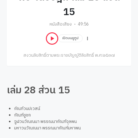
15
หนังสือเสียง
49:56
เปิดบนยูทูป
สงวนลิขสิทธิ์ตามพระราชบัญญัติลิขสิทธิ์ พ.ศ.๒๕๓๗
เล่ม 28 ส่วน 15
กัณฑ์วนปเวสน์
กัณฑ์ชูชก
จูฬวนวัณณนา พรรณนากัณฑ์จุลพน
มหาวนวัณณนา พรรณนากัณฑ์มหาพน