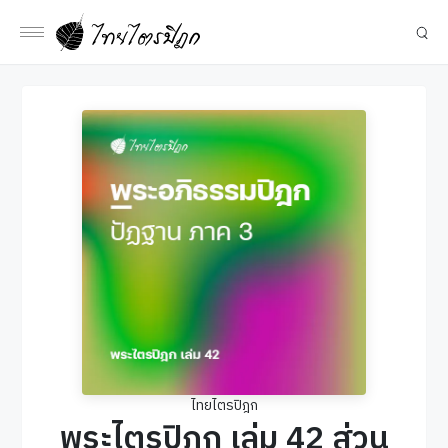
ไทยไตรปิฎก
พระไตรปิฎก เล่ม 42 ส่วน