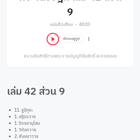
9
หนังสือเสียง
40:03
เปิดบนยูทูป
สงวนลิขสิทธิ์ตามพระราชบัญญัติลิขสิทธิ์ พ.ศ.๒๕๓๗
เล่ม 42 ส่วน 9
11. รูปีทุกะ
1. ปฏิจจวาร
1. ปัจจยานุโลม
1. วิภังควาร
2. สังขยาวาร