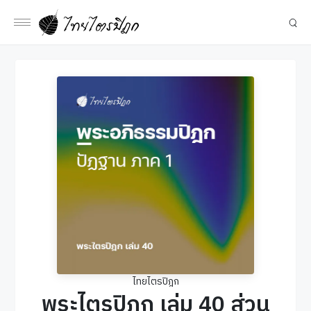
ไทยไตรปิฎก
พระไตรปิฎก เล่ม 40 ส่วน