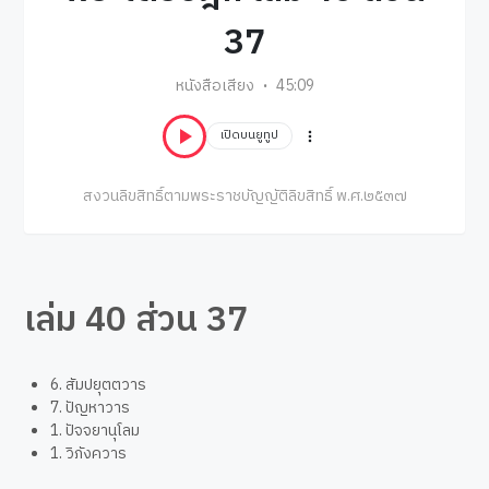
37
หนังสือเสียง
45:09
เปิดบนยูทูป
สงวนลิขสิทธิ์ตามพระราชบัญญัติลิขสิทธิ์ พ.ศ.๒๕๓๗
เล่ม 40 ส่วน 37
6. สัมปยุตตวาร
7. ปัญหาวาร
1. ปัจจยานุโลม
1. วิภังควาร