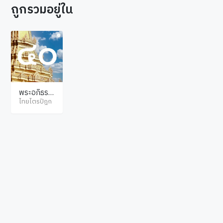
ถูกรวมอยู่ใน
พระอภิธรร
มปิฎก ปัฏฐ
ไทยไตรปิฎก
าน ภาค 1
© ไทยไตรปิฎก สงวนลิขสิทธิ์ตามพระราชบัญญัติลิขสิทธิ์ พ.ศ.2537. เว็บไซต์โดย
hellopacman
.