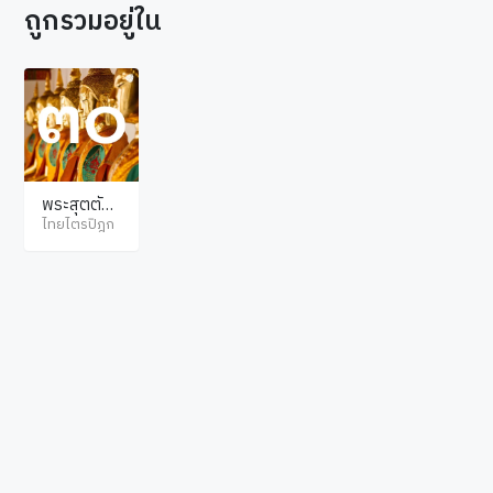
ถูกรวมอยู่ใน
พระสุตตัน
ตปิฎก ขุทท
ไทยไตรปิฎก
กนิกาย จูฬ
นิทเทส
© ไทยไตรปิฎก สงวนลิขสิทธิ์ตามพระราชบัญญัติลิขสิทธิ์ พ.ศ.2537. เว็บไซต์โดย
hellopacman
.