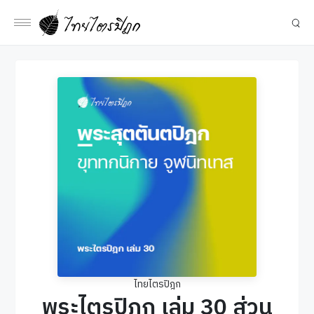
ไทยไตรปิฎก
พระไตรปิฎก เล่ม 30 ส่วน