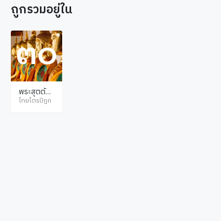
ถูกรวมอยู่ใน
พระสุตตัน
ตปิฎก ขุทท
ไทยไตรปิฎก
กนิกาย จูฬ
นิทเทส
© ไทยไตรปิฎก สงวนลิขสิทธิ์ตามพระราชบัญญัติลิขสิทธิ์ พ.ศ.2537. เว็บไซต์โดย
hellopacman
.