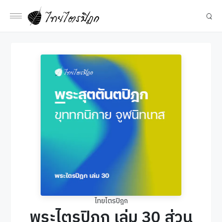
ไทยไตรปิฎก
พระไตรปิฎก เล่ม 30 ส่วน