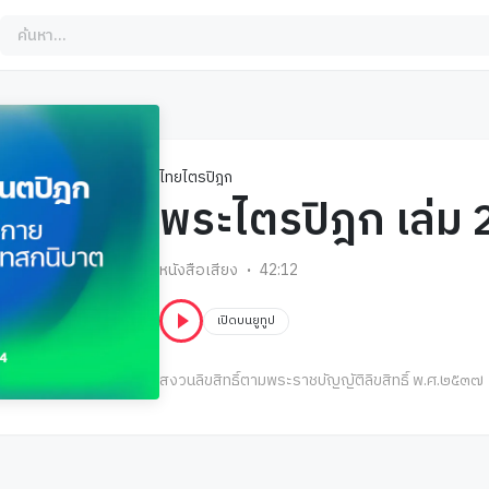
ไทยไตรปิฎก
พระไตรปิฎก เล่ม 
หนังสือเสียง
42:12
เปิดบนยูทูป
สงวนลิขสิทธิ์ตามพระราชบัญญัติลิขสิทธิ์ พ.ศ.๒๕๓๗