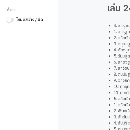
เล่ม 
ตั้งค่า
โหมดสว่าง / มืด
4. สาธุวร
1. สาธุสูต
2. อริยธ
3. อกุสล
4. อัตถสู
5. ธัมมส
6. สาสวสู
7. สาวัชช
8. ตปนียส
9. อาจยคา
10. ทุกขุท
11. ทุกขวิ
5. อริยม
1. อริยมั
2. กัณหมั
3. สัทธั
4. สัปปุร
5. อุปปาเ