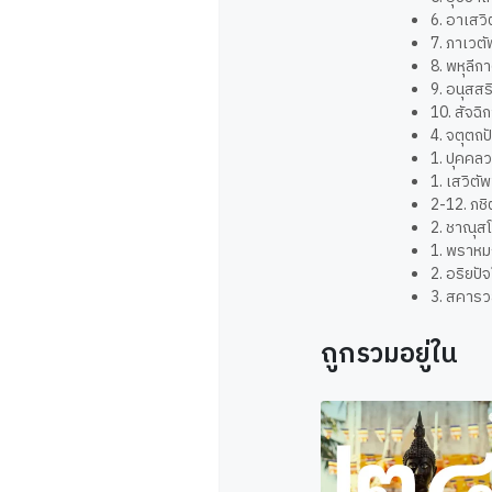
6. อาเสวิ
7. ภาเวตั
8. พหุลีก
9. อนุสสร
10. สัจฉิ
4. จตุตถ
1. ปุคคล
1. เสวิตั
2-12. ภชิ
2. ชาณุส
1. พราหม
2. อริยป
3. สคารว
ถูกรวมอยู่ใน