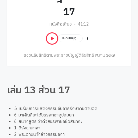
17
หนังสือเสียง
41:12
เปิดบนยูทูป
สงวนลิขสิทธิ์ตามพระราชบัญญัติลิขสิทธิ์ พ.ศ.๒๕๓๗
เล่ม 13 ส่วน 17
5. เปรียบการแสดงธรรมกับการรักษาคนตาบอด
6. มาคัณฑิยะได้บรรพาชาอุปสมบท
6. สันทกสูตร ว่าด้วยปริพาชกชื่อสันทกะ
1. ดิรัจฉานกถา
2. พระอานนท์กล่าวธรรมีกถา