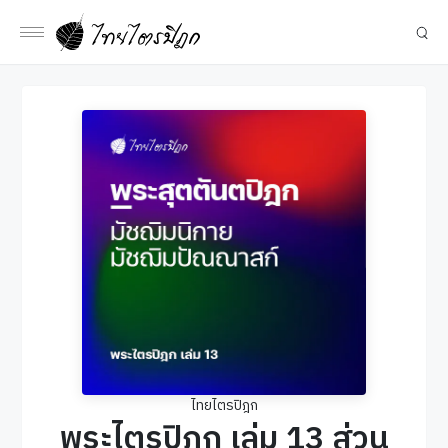
ไทยไตรปิฎก
พระไตรปิฎก เล่ม 13 ส่วน