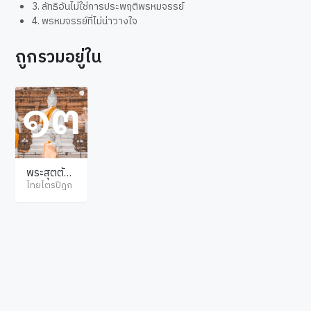
3. ลัทธิอันไม่ใช่การประพฤติพรหมจรรย์
4. พรหมจรรย์ที่ไม่น่าวางใจ
ถูกรวมอยู่ใน
พระสุตตัน
ตปิฎก มัชฌิ
ไทยไตรปิฎก
มนิกาย มัช
ฌิมปัณณา
สก์