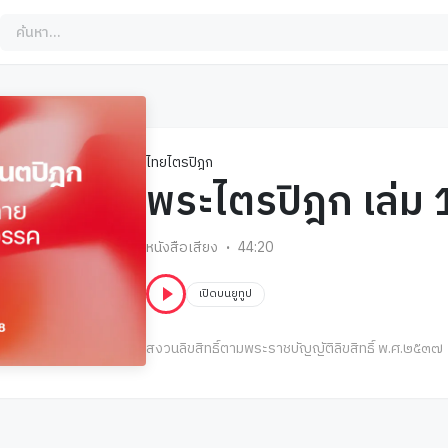
ไทยไตรปิฎก
พระไตรปิฎก เล่ม 
หนังสือเสียง
44:20
เปิดบนยูทูป
สงวนลิขสิทธิ์ตามพระราชบัญญัติลิขสิทธิ์ พ.ศ.๒๕๓๗