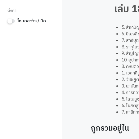
เล่ม 1
ตั้งค่า
โหมดสว่าง / มืด
5. สักกปั
6. ปัญจสิ
7. สารีปุ
8. ราหุโ
9. สัญโญช
10. อุปาท
3. คหปติ
1. เวสาลี
2. วัชชีส
3. นาฬัน
4. ภารทว
5. โสณสู
6. โฆสิตส
7. หาลิทท
ถูกรวมอยู่ใน