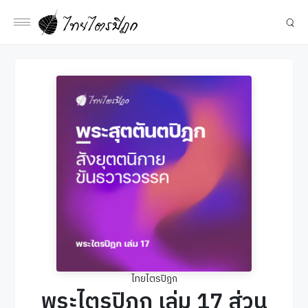
ไทยไตรปิฎก
พระไตรปิฎก เล่ม 17 ส่วน