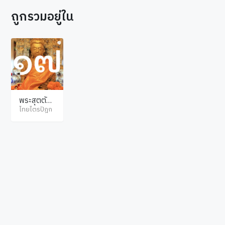
ถูกรวมอยู่ใน
พระสุตตัน
ตปิฎก สังยุ
ไทยไตรปิฎก
ตตนิกาย ขั
นธวารวรร
ค
© ไทยไตรปิฎก สงวนลิขสิทธิ์ตามพระราชบัญญัติลิขสิทธิ์ พ.ศ.2537. เว็บไซต์โดย