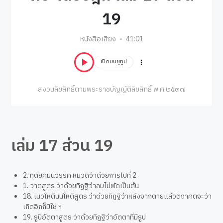
19
หนังสือเสียง
41:01
เปิดบนยูทูป
สงวนลิขสิทธิ์ตามพระราชบัญญัติลิขสิทธิ์ พ.ศ.๒๕๓๗
เล่ม 17 ส่วน 19
2. ทุติยคมนวรรค หมวดว่าด้วยการไปที่ 2
1. วาตสูตร ว่าด้วยทิฏฐิว่าลมไม่พัดเป็นต้น
18. เนวโหตินนโหติสูตร ว่าด้วยทิฏฐิว่าหลังจากตายแล้วตถาคตจะว่า
เกิดอีกก็มิใช่ ฯ
19. รูปีอัตตาสูตร ว่าด้วยทิฏฐิว่าอัตตาที่มีรูป