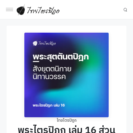
ไทยไตรปิฎก
พระไตรปิฎก เล่ม 16 ส่วน