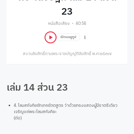
23
หนังสือเสียง
40:58
เปิดบนยูทูป
สงวนลิขสิทธิ์ตามพระราชบัญญัติลิขสิทธิ์ พ.ศ.๒๕๓๗
เล่ม 14 ส่วน 23
4. โลมสกังคิยภัทเทกรัตตสูตร ว่าด้วยทรงแสดงผู้มีราตรีเดียว
เจริญแก่พระโลมสกังคิยะ
(ต่อ)