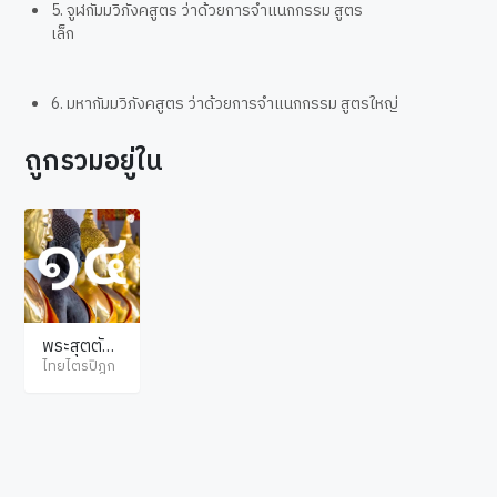
5. จูฬกัมมวิภังคสูตร ว่าด้วยการจำแนกกรรม สูตร
เล็ก
6. มหากัมมวิภังคสูตร ว่าด้วยการจำแนกกรรม สูตรใหญ่
ถูกรวมอยู่ใน
พระสุตตัน
ตปิฎก มัชฌิ
ไทยไตรปิฎก
มนิกาย อุป
ริปัณณาสก์