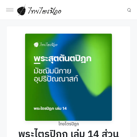
ไทยไตรปิฎก
พระไตรปิฎก เล่ม 14 ส่วน