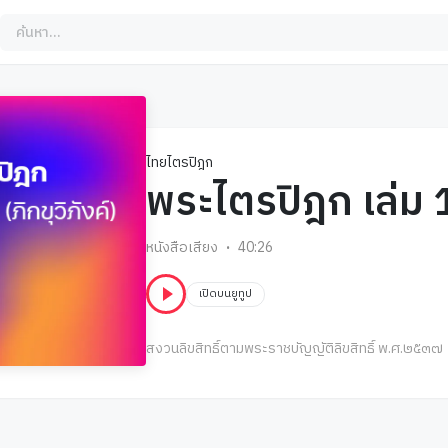
ไทยไตรปิฎก
พระไตรปิฎก เล่ม 
หนังสือเสียง
40:26
เปิดบนยูทูป
สงวนลิขสิทธิ์ตามพระราชบัญญัติลิขสิทธิ์ พ.ศ.๒๕๓๗