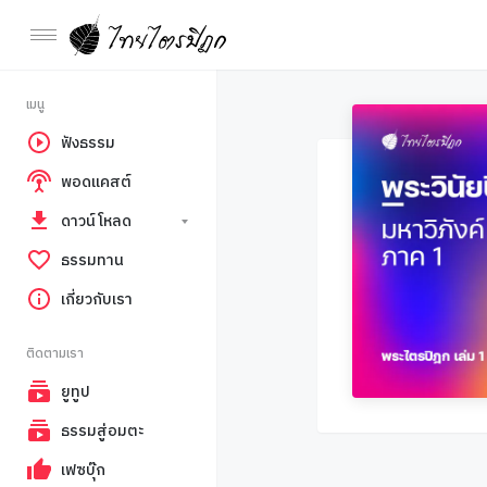
เมนู
ฟังธรรม
พอดแคสต์
ดาวน์โหลด
ธรรมทาน
เกี่ยวกับเรา
ติดตามเรา
ยูทูป
ธรรมสู่อมตะ
เฟซบุ๊ก