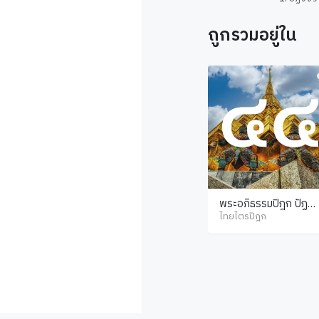
ถูกรวมอยู่ใน
พระอภิธรรมปิฎก ปัฏฐา
น ภาค 5
ไทยไตรปิฎก