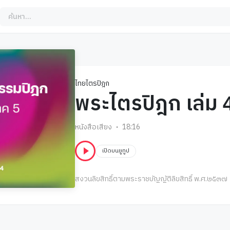
ไทยไตรปิฎก
พระไตรปิฎก เล่ม 
หนังสือเสียง
18:16
เปิดบนยูทูป
สงวนลิขสิทธิ์ตามพระราชบัญญัติลิขสิทธิ์ พ.ศ.๒๕๓๗