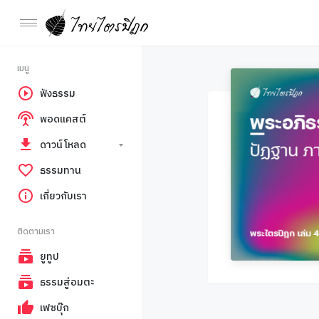
เมนู
ฟังธรรม
พอดแคสต์
ดาวน์โหลด
ธรรมทาน
เกี่ยวกับเรา
ติดตามเรา
ยูทูป
ธรรมสู่อมตะ
เฟซบุ๊ก