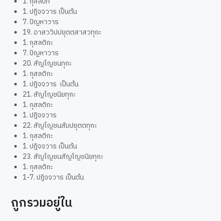
1. กุสลบท
1. ปฏิจจวาร เป็นต้น
7. ปัญหาวาร
19. อาสววิปปยุตตสาสวทุกะ
1. กุสลติกะ
7. ปัญหาวาร
20. สัญโญชนทุกะ
1. กุสลติกะ
1. ปฏิจจวาร เป็นต้น
21. สัญโญชนิยทุกะ
1. กุสลติกะ
1. ปฏิจจวาร
22. สัญโญชนสัมปยุตตทุกะ
1. กุสลติกะ
1. ปฏิจจวาร เป็นต้น
23. สัญโญชนสัญโญชนิยทุกะ
1. กุสลติกะ
1-7. ปฏิจจวาร เป็นต้น
ถูกรวมอยู่ใน