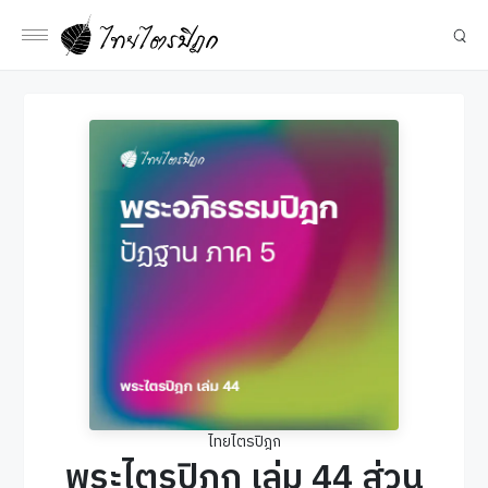
ไทยไตรปิฎก
พระไตรปิฎก เล่ม 44 ส่วน