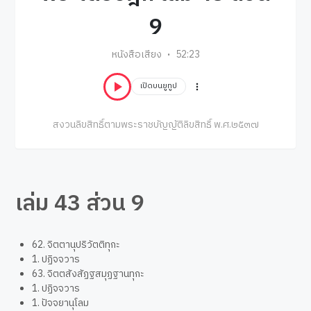
9
หนังสือเสียง
52:23
เปิดบนยูทูป
สงวนลิขสิทธิ์ตามพระราชบัญญัติลิขสิทธิ์ พ.ศ.๒๕๓๗
เล่ม 43 ส่วน 9
62. จิตตานุปริวัตติทุกะ
1. ปฏิจจวาร
63. จิตตสังสัฏฐสมุฏฐานทุกะ
1. ปฏิจจวาร
1. ปัจจยานุโลม