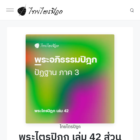
ไทยไตรปิฎก
พระไตรปิฎก เล่ม 42 ส่วน