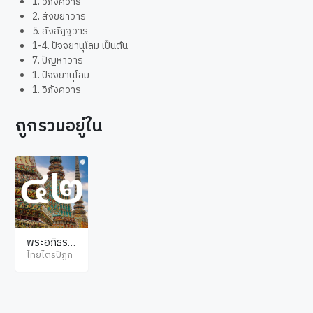
1. วิภังควาร
2. สังขยาวาร
5. สังสัฏฐวาร
1-4. ปัจจยานุโลม เป็นต้น
7. ปัญหาวาร
1. ปัจจยานุโลม
1. วิภังควาร
ถูกรวมอยู่ใน
พระอภิธรร
มปิฎก ปัฏฐ
ไทยไตรปิฎก
าน ภาค 3