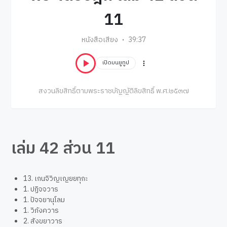
11
หนังสือเสียง
39:37
เปิดบนยูทูป
สงวนลิขสิทธิ์ตามพระราชบัญญัติลิขสิทธิ์ พ.ศ.๒๕๓๗
เล่ม 42 ส่วน 11
13. เกนจิวิญเญยยทุกะ
1. ปฏิจจวาร
1. ปัจจยานุโลม
1. วิภังควาร
2. สังขยาวาร