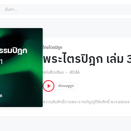
ไทยไตรปิฎก
พระไตรปิฎก เล่ม 
หนังสือเสียง
40:46
เปิดบนยูทูป
สงวนลิขสิทธิ์ตามพระราชบัญญัติลิขสิทธิ์ พ.ศ.๒๕๓๗