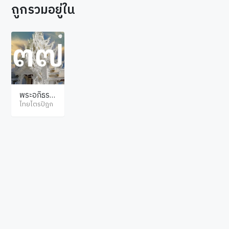
ถูกรวมอยู่ใน
พระอภิธรร
มปิฎก กถา
ไทยไตรปิฎก
วัตถุ
© ไทยไตรปิฎก สงวนลิขสิทธิ์ตามพระราชบัญญัติลิขสิทธิ์ พ.ศ.2537. เว็บไซต์โดย
hellopacman
.