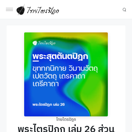
ไทยไตรปิฎก
พระไตรปิฎก เล่ม 26 ส่วน