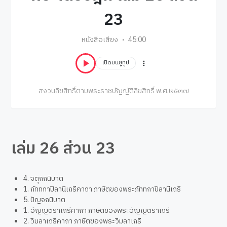
23
หนังสือเสียง
45:00
เปิดบนยูทูป
สงวนลิขสิทธิ์ตามพระราชบัญญัติลิขสิทธิ์ พ.ศ.๒๕๓๗
เล่ม 26 ส่วน 23
4. จตุกกนิบาต
1. ภัททกาปิลานีเถรีคาถา ภาษิตของพระภัททกาปิลานีเถรี
5. ปัญจกนิบาต
1. อัญญตราเถรีคาถา ภาษิตของพระอัญญตราเถรี
2. วิมลาเถรีคาถา ภาษิตของพระวิมลาเถรี