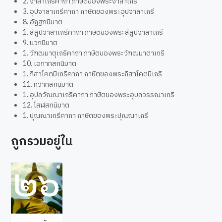
2. จาลาเถรีคาถา ภาษิตของพระจาลาเถรี
3. อุปจาลาเถรีคาถา ภาษิตของพระอุปจาลาเถรี
8. อัฏฐกนิบาต
1. สีสูปจาลาเถรีคาถา ภาษิตของพระสีสูปจาลาเถรี
9. นวกนิบาต
1. วัฑฒมาตุเถรีคาถา ภาษิตของพระวัฑฒมาตาเถรี
10. เอกาทสกนิบาต
1. กีสาโคตมีเถรีคาถา ภาษิตของพระกีสาโคตมีเถรี
11. ทวาทสกนิบาต
1. อุปลวัณณาเถรีคาถา ภาษิตของพระอุบลวรรณาเถรี
12. โสฬสกนิบาต
1. ปุณณาเถรีคาถา ภาษิตของพระปุณณาเถรี
ถูกรวมอยู่ใน