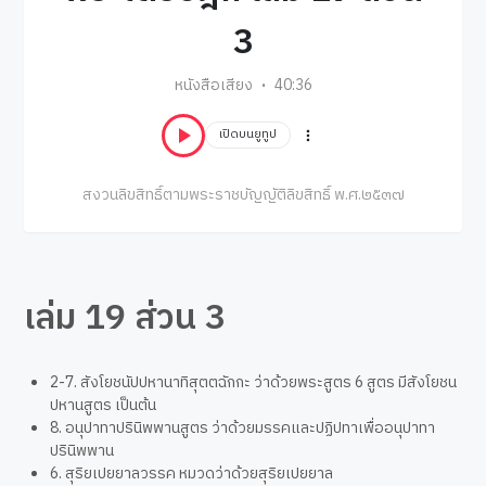
3
หนังสือเสียง
40:36
เปิดบนยูทูป
สงวนลิขสิทธิ์ตามพระราชบัญญัติลิขสิทธิ์ พ.ศ.๒๕๓๗
เล่ม 19 ส่วน 3
2-7. สังโยชนัปปหานาทิสุตตฉักกะ ว่าด้วยพระสูตร 6 สูตร มีสังโยชน
ปหานสูตร เป็นต้น
8. อนุปาทาปรินิพพานสูตร ว่าด้วยมรรคและปฏิปทาเพื่ออนุปาทา
ปรินิพพาน
6. สุริยเปยยาลวรรค หมวดว่าด้วยสุริยเปยยาล