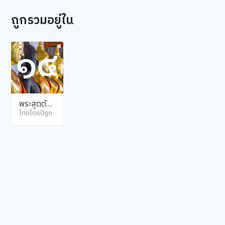
ถูกรวมอยู่ใน
พระสุตตัน
ตปิฎก มัชฌิ
ไทยไตรปิฎก
มนิกาย อุป
ริปัณณาสก์
© ไทยไตรปิฎก สงวนลิขสิทธิ์ตามพระราชบัญญัติลิขสิทธิ์ พ.ศ.2537. เว็บไซต์โดย