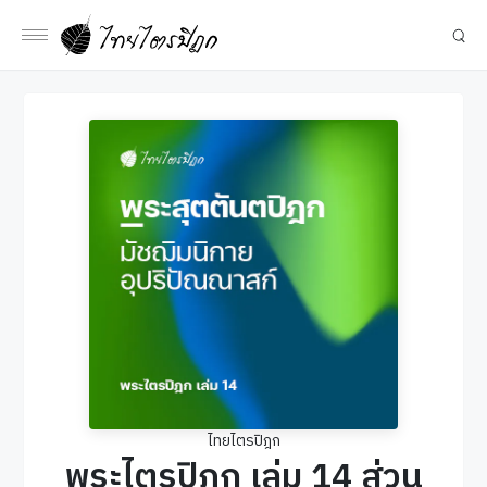
ไทยไตรปิฎก
พระไตรปิฎก เล่ม 14 ส่วน