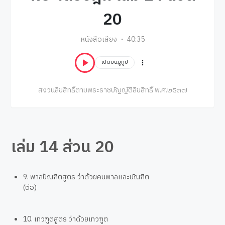
20
หนังสือเสียง
40:35
เปิดบนยูทูป
สงวนลิขสิทธิ์ตามพระราชบัญญัติลิขสิทธิ์ พ.ศ.๒๕๓๗
เล่ม 14 ส่วน 20
9. พาลปัณฑิตสูตร ว่าด้วยคนพาลและบัณฑิต
(ต่อ)
10. เทวฑูตสูตร ว่าด้วยเทวฑูต