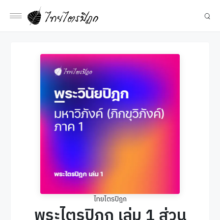
ไทยไตรปิฎก
พระไตรปิฎก เล่ม 1 ส่วน