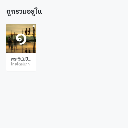
ถูกรวมอยู่ใน
พระวินัยปิฎ
ก มหาวิภังค์
ไทยไตรปิฎก
(ภิกขุวิภังค์)
ภาค 1
© ไทยไตรปิฎก สงวนลิขสิทธิ์ตามพระราชบัญญัติลิขสิทธิ์ พ.ศ.2537. เว็บไซต์โดย